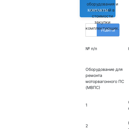
оборудования и
изменений в
КОНТАКТЫ
стоимости
закупки
комплектующих.
Найти
№ п/п
Оборудование для
ремонта
моторвагонного ПС
(МВПС)
1
2