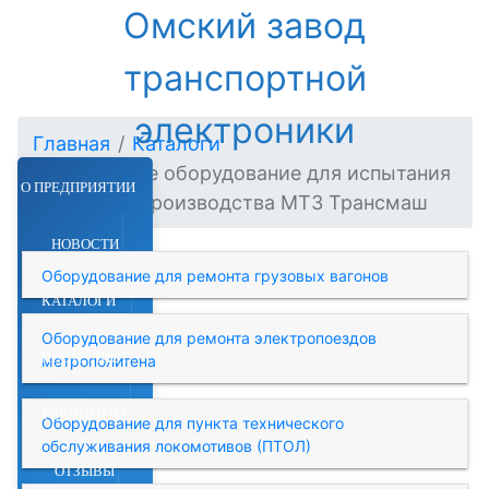
Омский завод
транспортной
электроники
Главная
Каталоги
Стендовое оборудование для испытания
О ПРЕДПРИЯТИИ
приборов производства МТЗ Трансмаш
НОВОСТИ
Оборудование для ремонта грузовых вагонов
КАТАЛОГИ
Оборудование для ремонта электропоездов
ПРАЙС-ЛИСТ
метрополитена
РЕКВИЗИТЫ
Оборудование для пункта технического
обслуживания локомотивов (ПТОЛ)
ОТЗЫВЫ